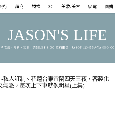
旅行
超商
婚禮
3C
美妝/美容
家電
團購
JASON'S LIFE
所吃到、喝到、玩到、樂到LET'S GO 邀約來信：
JASON123455@YAHOO.C
社-私人訂制。花蓮台東宜蘭四天三夜，客製化
氣派，每次上下車就像明星(上集)