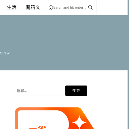
生活
開箱文
分享
OM.TW
搜
尋
關
鍵
字: