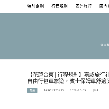
Skip
特別企劃
行程規劃
國外旅行
國內
to
content
分享我
【花蓮台東│行程規劃】嘉威旅行
自由行包車旅遊，賓士保姆車舒適又
JASON123455
2020-05-09
4
花蓮