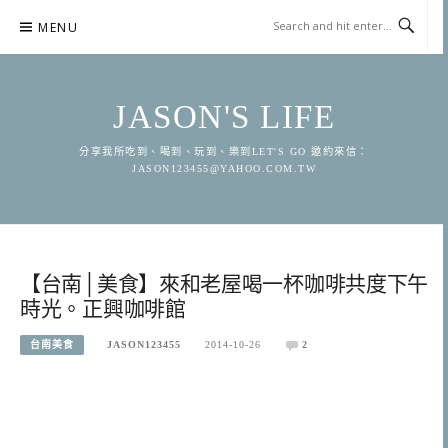
Skip
MENU
to
content
JASON'S LIFE
分享我所吃到、喝到、玩到、樂到LET'S GO 邀約來信：
JASON123455@YAHOO.COM.TW
【台南│美食】來和老屋喝一杯咖啡共度下午
時光。正興咖啡館
台南美食
JASON123455
2014-10-26
2