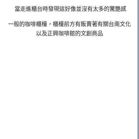
當走進櫃台時發現這好像並沒有太多的驚艷感
一般的咖啡櫃檯，櫃檯前方有販賣著有關台南文化
以及正興咖啡館的文創商品