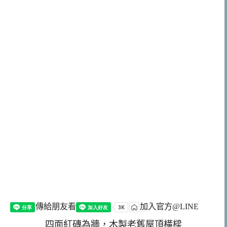
傳給朋友看
加入官方@LINE
四面紅磚為牆，木製老舊屋頂橫樑