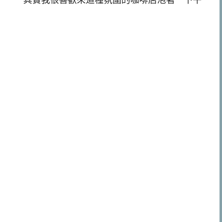
其實我很喜歡來這種氛圍的咖啡店泡著一下午