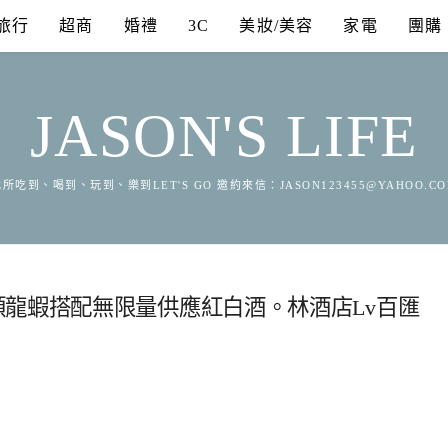
旅行
超商
婚禮
3C
美妝/美容
家電
團購
JASON'S LIFE
所吃到、喝到、玩到、樂到LET'S GO 邀約來信：
JASON123455@YAHOO.C
龍蝦搭配無限量供應紅白酒。林酒店Lv百匯