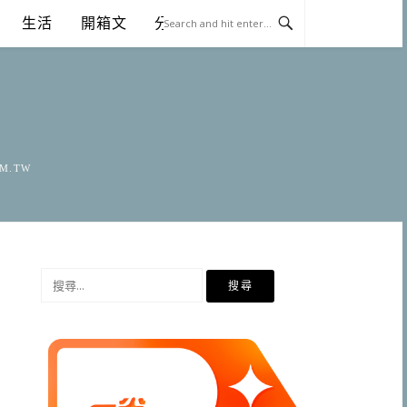
生活
開箱文
分享
OM.TW
搜
尋
關
鍵
字: