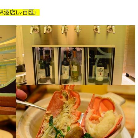
林酒店Lv百匯』