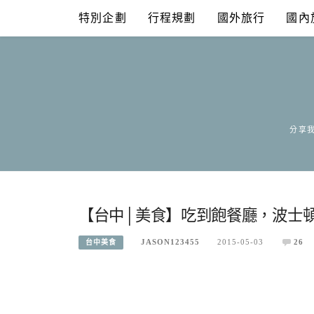
Skip
特別企劃
行程規劃
國外旅行
國內
to
content
分享我
【台中│美食】吃到飽餐廳，波士頓
JASON123455
2015-05-03
26
台中美食