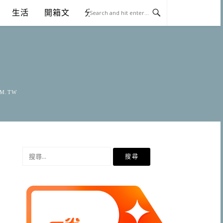
生活
開箱文
分享
OM.TW
搜
尋
關
鍵
字: