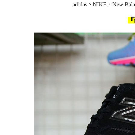
adidas、NIKE、New
『