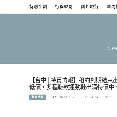
Skip
特別企劃
行程規劃
國外旅行
國內
to
content
分享我
【台中│特賣情報】租約到期結束
低價，多種鞋款運動鞋出清特價中
JASON123455
2017-03-23
7
特賣情報