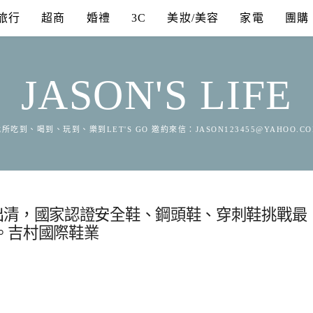
旅行
超商
婚禮
3C
美妝/美容
家電
團購
JASON'S LIFE
所吃到、喝到、玩到、樂到LET'S GO 邀約來信：
JASON123455@YAHOO.C
出清，國家認證安全鞋、鋼頭鞋、穿刺鞋挑戰最
。吉村國際鞋業