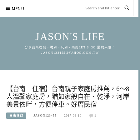
Skip
MENU
to
content
JASON'S LIFE
分享我所吃到、喝到、玩到、樂到LET'S GO 邀約來信：
JASON123455@YAHOO.COM.TW
【台南｜住宿】台南親子家庭房推薦，6～8
人溫馨家庭房，猶如家般自在、乾淨，河岸
美景依畔，方便停車。好厝民宿
台南住宿
JASON123455
2017-09-10
1