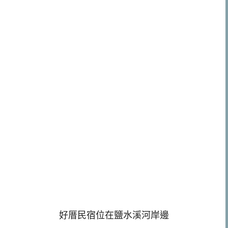
好厝民宿位在鹽水溪河岸邊