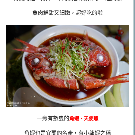
魚肉鮮甜又細嫩，超好吃的啦
一旁有數隻的
角蝦、天使蝦
角蝦也是宜蘭的名產，有小龍蝦之稱