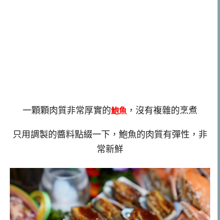
一顆顆肉質非常厚實的
，沒有複雜的烹煮
鮑魚
只用調製的醬料點綴一下，鮑魚的肉質有彈性，非
常新鮮