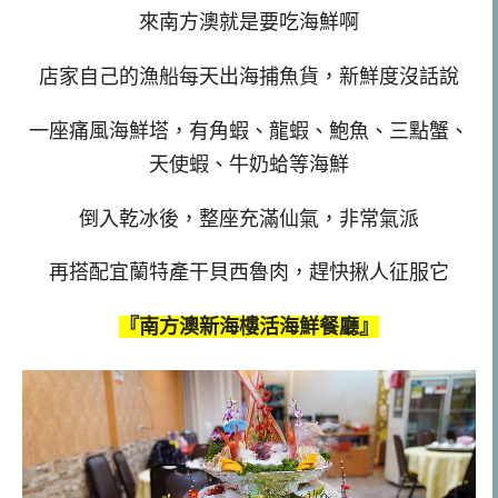
來南方澳就是要吃海鮮啊
店家自己的漁船每天出海捕魚貨，新鮮度沒話說
一座痛風海鮮塔，有角蝦、龍蝦、鮑魚、三點蟹、
天使蝦、牛奶蛤等海鮮
倒入乾冰後，整座充滿仙氣，非常氣派
再搭配宜蘭特產干貝西魯肉，趕快揪人征服它
『南方澳新海樓活海鮮餐廳』