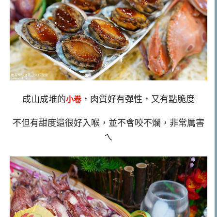
成山成堆的
，肉質好有彈性，又有點脆度
小卷
不但有甜度還很好入喉，並不會咬不爛，非常厲害
ㄟ