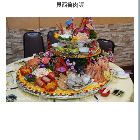
貝西魯肉喔