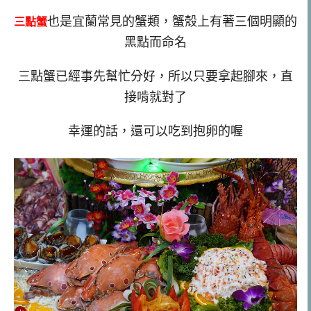
也是宜蘭常見的蟹類，蟹殼上有著三個明顯的
三點蟹
黑點而命名
三點蟹已經事先幫忙分好，所以只要拿起腳來，直
接啃就對了
幸運的話，還可以吃到抱卵的喔