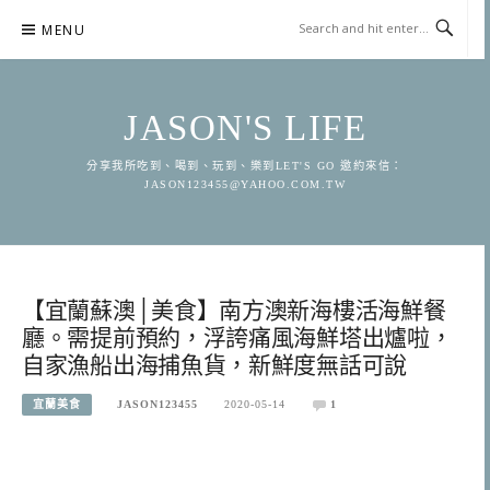
Skip
MENU
to
content
JASON'S LIFE
分享我所吃到、喝到、玩到、樂到LET'S GO 邀約來信：
JASON123455@YAHOO.COM.TW
【宜蘭蘇澳│美食】南方澳新海樓活海鮮餐
廳。需提前預約，浮誇痛風海鮮塔出爐啦，
自家漁船出海捕魚貨，新鮮度無話可說
宜蘭美食
JASON123455
2020-05-14
1