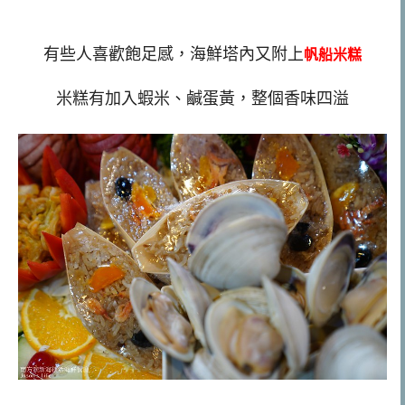
有些人喜歡飽足感，海鮮塔內又附上
帆船米糕
米糕有加入蝦米、鹹蛋黃，整個香味四溢