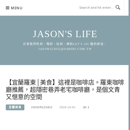
Skip
MENU
to
content
JASON'S LIFE
分享我所吃到、喝到、玩到、樂到LET'S GO 邀約來信：
JASON123455@YAHOO.COM.TW
【宜蘭羅東│美食】這裡是咖啡店。羅東咖啡
廳推薦，超隱密巷弄老宅咖啡廳，是個文青
又愜意的空間
宜蘭美食
JASON123455
2020-10-01
1