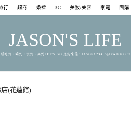
旅行
超商
婚禮
3C
美妝/美容
家電
團購
JASON'S LIFE
所吃到、喝到、玩到、樂到LET'S GO 邀約來信：
JASON123455@YAHOO.C
店(花蓮館)