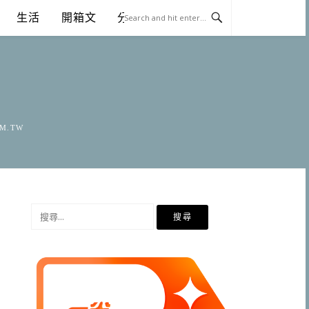
生活
開箱文
分享
OM.TW
搜
尋
關
鍵
字: