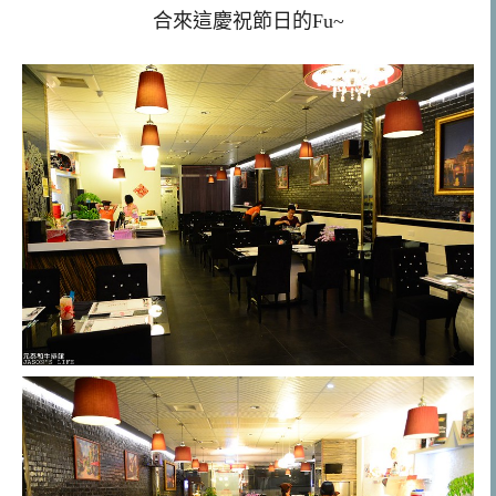
合來這慶祝節日的Fu~