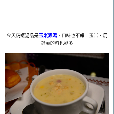
今天精選湯品是
玉米濃湯
，口味也不錯，玉米、馬
鈴薯的料也挺多