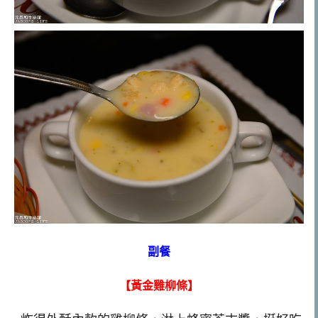
副餐
【黃金雞柳條】