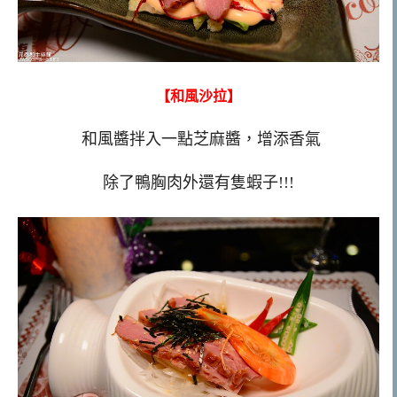
【和風沙拉】
和風醬拌入一點芝麻醬，增添香氣
除了鴨胸肉外還有隻蝦子!!!