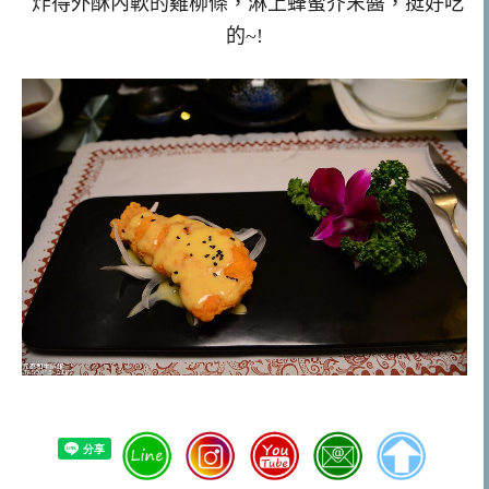
炸得外酥內軟的雞柳條，淋上蜂蜜芥末醬，挺好吃
的~!