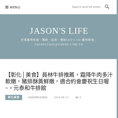
Skip
MENU
to
content
JASON'S LIFE
分享我所吃到、喝到、玩到、樂到LET'S GO 邀約來信：
JASON123455@YAHOO.COM.TW
【彰化│美食】員林牛排推薦，霜降牛肉多汁
軟嫩，豬排酥黃鮮嫩，適合約會慶祝生日喔
~。元泰和牛排館
彰化美食
JASON123455
2016-08-11
1