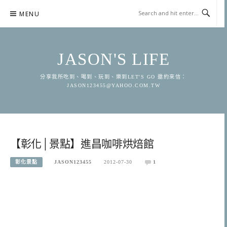
Skip
MENU
to
content
JASON'S LIFE
分享我所吃到、喝到、玩到、樂到LET'S GO 邀約來信：
JASON123455@YAHOO.COM.TW
【彰化│景點】進昌咖啡烘焙館
彰化景點
JASON123455
2012-07-30
1