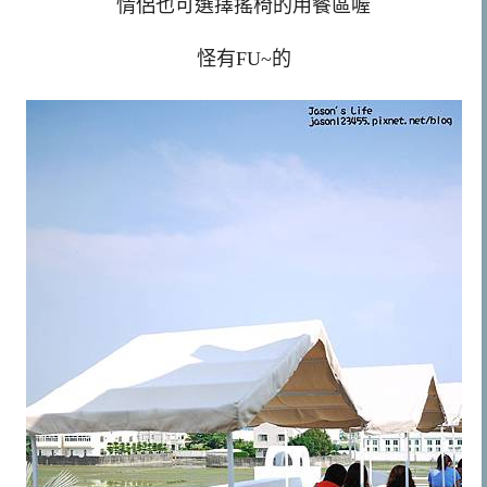
情侶也可選擇搖椅的用餐區喔
怪有FU~的