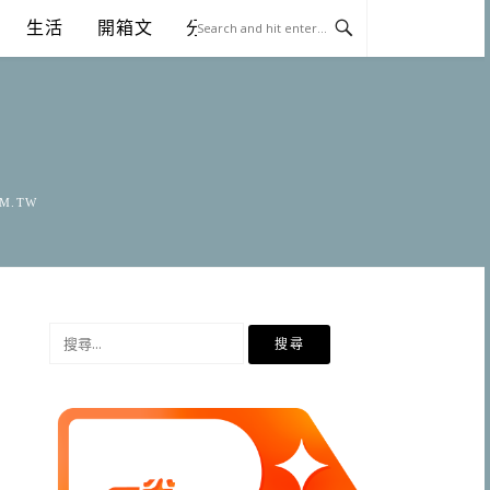
生活
開箱文
分享
OM.TW
搜
尋
關
鍵
字: