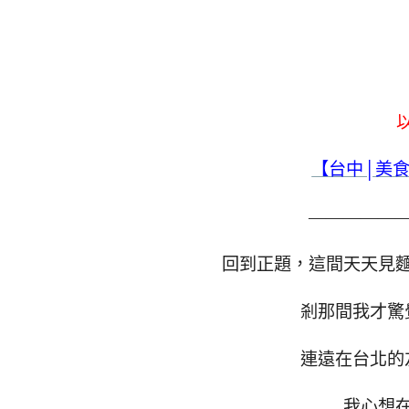
【台中│美
—————
回到正題，這間天天見
剎那間我才驚
連遠在台北的
我心想