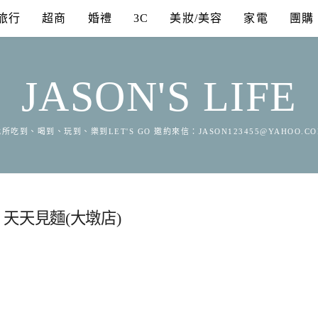
旅行
超商
婚禮
3C
美妝/美容
家電
團購
JASON'S LIFE
所吃到、喝到、玩到、樂到LET'S GO 邀約來信：
JASON123455@YAHOO.C
天天見麵(大墩店)