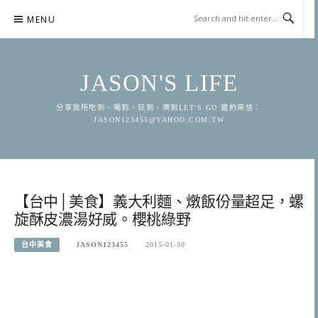
Skip
MENU
to
content
JASON'S LIFE
分享我所吃到、喝到、玩到、樂到LET'S GO 邀約來信：
JASON123455@YAHOO.COM.TW
【台中│美食】義大利麵、燉飯份量超足，螺
旋酥皮濃湯好威。櫻桃綠野
台中美食
JASON123455
2015-01-30