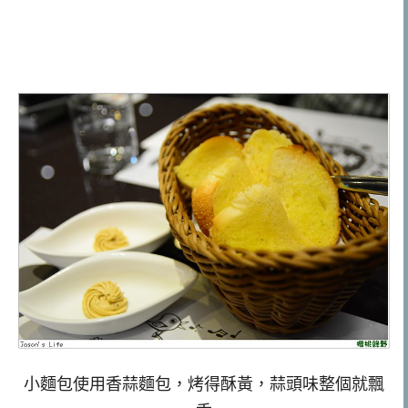
小麵包使用香蒜麵包，烤得酥黃，蒜頭味整個就飄