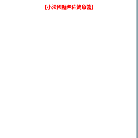
【小法國麵包佐鮪魚醬】