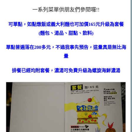
一系列菜單供朋友們參閱囉!!
可單點，如點燉飯或義大利麵也可加價165元升級為套餐
(麵包、湯品、甜點、飲料)
單點普遍落在200多元，不過我事先預告，這量真是無比海
量
排餐已經均附套餐，濃湯可免費升級為螺旋海鮮濃湯