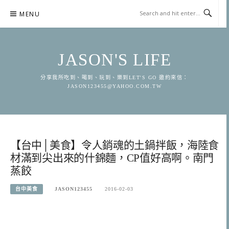
Skip
MENU
to
content
JASON'S LIFE
分享我所吃到、喝到、玩到、樂到LET'S GO 邀約來信：
JASON123455@YAHOO.COM.TW
【台中│美食】令人銷魂的土鍋拌飯，海陸食
材滿到尖出來的什錦麵，CP值好高啊。南門
蒸餃
台中美食
JASON123455
2016-02-03