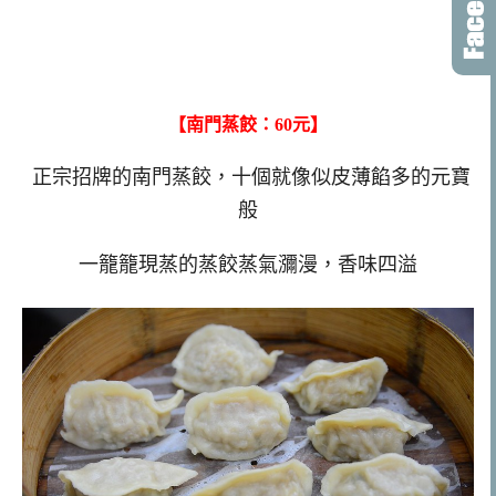
【南門蒸餃：60元】
正宗招牌的南門蒸餃，十個就像似皮薄餡多的元寶
般
一籠籠現蒸的蒸餃蒸氣瀰漫，香味四溢