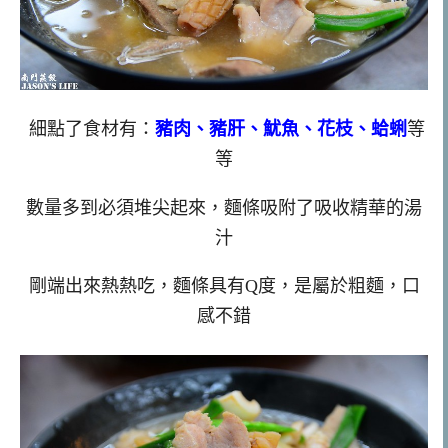
細點了食材有：
豬肉、豬肝、魷魚、花枝、蛤蜊
等
等
數量多到必須堆尖起來，麵條吸附了吸收精華的湯
汁
剛端出來熱熱吃，麵條具有Q度，是屬於粗麵，口
感不錯