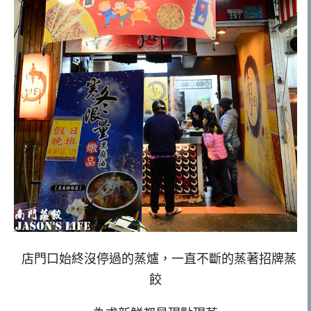
店門口始終沒停過的蒸爐，一直不斷的蒸著招牌蒸
餃