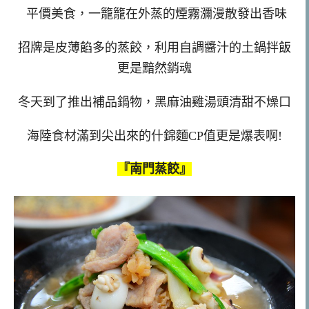
平價美食，一籠籠在外蒸的煙霧瀰漫散發出香味
招牌是皮薄餡多的蒸餃，利用自調醬汁的土鍋拌飯
更是黯然銷魂
冬天到了推出補品鍋物，黑麻油雞湯頭清甜不燥口
海陸食材滿到尖出來的什錦麵CP值更是爆表啊!
『南門蒸餃』