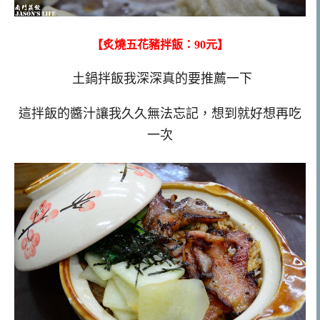
【炙燒五花豬拌飯：90元】
土鍋拌飯我深深真的要推薦一下
這拌飯的醬汁讓我久久無法忘記，想到就好想再吃
一次