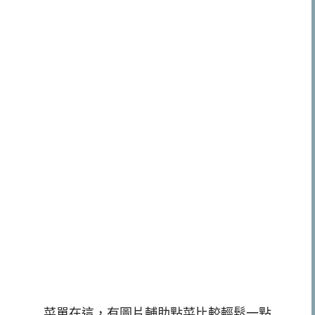
菜單在這，有圖片輔助點菜比較輕鬆一點