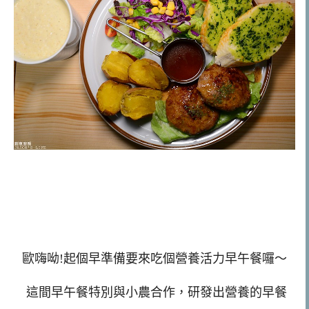
歐嗨呦!起個早準備要來吃個營養活力早午餐囉～
這間早午餐特別與小農合作，研發出營養的早餐