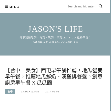
Skip
MENU
to
content
JASON'S LIFE
分享我所吃到、喝到、玩到、樂到LET'S GO 邀約來信：
JASON123455@YAHOO.COM.TW
【台中｜美食】西屯早午餐推薦，地瓜營養
早午餐，推薦地瓜鮮奶、漢堡排餐盤。創意
廚房早午餐 X 瓜瓜園
台中
JASON123455
2017-02-08