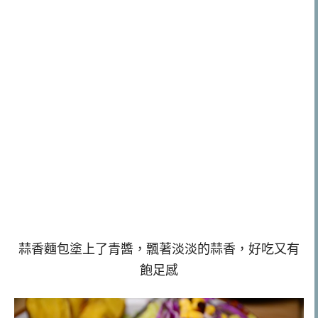
蒜香麵包塗上了青醬，飄著淡淡的蒜香，好吃又有
飽足感