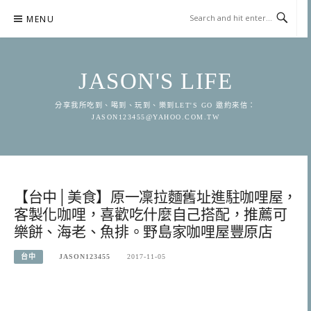
Skip
MENU
to
content
JASON'S LIFE
分享我所吃到、喝到、玩到、樂到LET'S GO 邀約來信：
JASON123455@YAHOO.COM.TW
【台中│美食】原一凜拉麵舊址進駐咖哩屋，
客製化咖哩，喜歡吃什麼自己搭配，推薦可
樂餅、海老、魚排。野島家咖哩屋豐原店
台中
JASON123455
2017-11-05