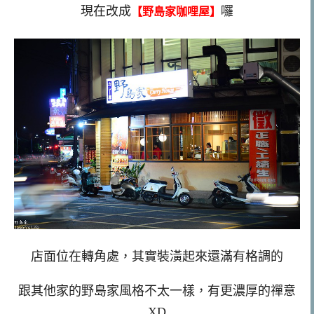
現在改成
囉
【野島家咖哩屋】
店面位在轉角處，其實裝潢起來還滿有格調的
跟其他家的野島家風格不太一樣，有更濃厚的禪意
XD