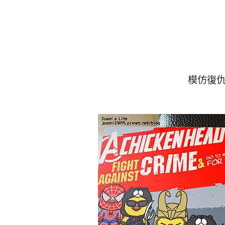
模仿復仇者聯盟(