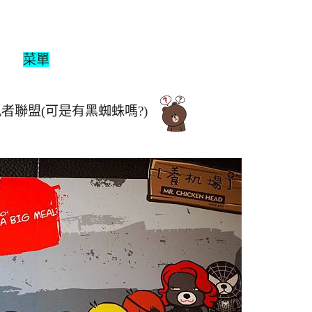
菜單
可是有黑蜘蛛嗎?)