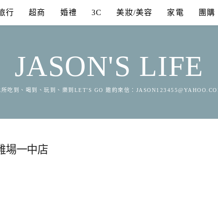
旅行
超商
婚禮
3C
美妝/美容
家電
團購
JASON'S LIFE
所吃到、喝到、玩到、樂到LET'S GO 邀約來信：
JASON123455@YAHOO.C
雞場一中店