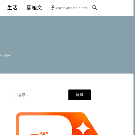
生活
開箱文
分享
OM.TW
搜
尋
關
鍵
字: