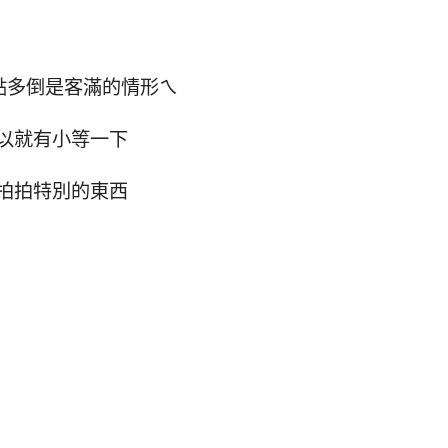
點多倒是客滿的情形ㄟ
以就有小等一下
拍拍特別的東西