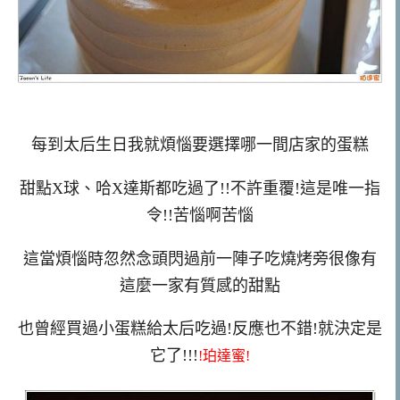
每到太后生日我就煩惱要選擇哪一間店家的蛋糕
甜點X球、哈X達斯都吃過了!!不許重覆!這是唯一指
令!!苦惱啊苦惱
這當煩惱時忽然念頭閃過前一陣子吃燒烤旁很像有
這麼一家有質感的甜點
也曾經買過小蛋糕給太后吃過!反應也不錯!就決定是
它了!!!
!珀達蜜!