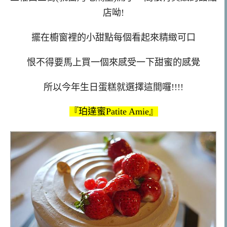
店呦!
擺在櫥窗裡的小甜點每個看起來精緻可口
恨不得要馬上買一個來感受一下甜蜜的感覺
所以今年生日蛋糕就選擇這間囉!!!!
『珀達蜜Patite Amie』