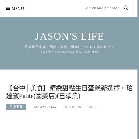
Skip
MENU
to
content
JASON'S LIFE
分享我所吃到、喝到、玩到、樂到LET'S GO 邀約來信：
JASON123455@YAHOO.COM.TW
【台中│美食】精緻甜點生日蛋糕新選擇。珀
達蜜Patite(國美店)(已歇業)
台中美食
JASON123455
2014-01-28
2