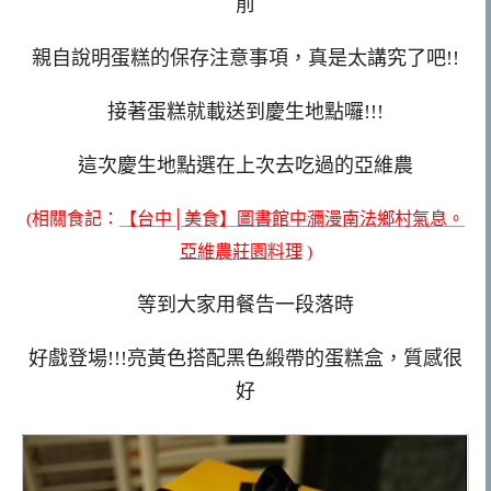
前
親自說明蛋糕的保存注意事項，真是太講究了吧!!
接著蛋糕就載送到慶生地點囉!!!
這次慶生地點選在上次去吃過的亞維農
(相關食記：
【台中│美食】圖書館中瀰漫南法鄉村氣息。
亞維農莊園料理
)
等到大家用餐告一段落時
好戲登場!!!亮黃色搭配黑色緞帶的蛋糕盒，質感很
好