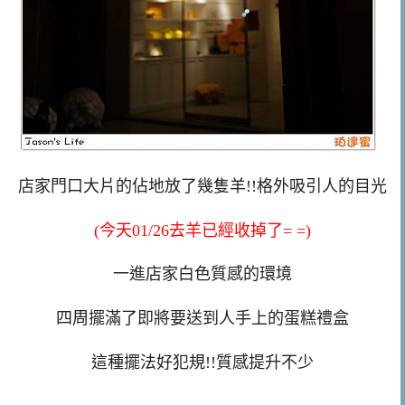
店家門口大片的佔地放了幾隻羊!!格外吸引人的目光
(今天01/26去羊已經收掉了= =)
一進店家白色質感的環境
四周擺滿了即將要送到人手上的蛋糕禮盒
這種擺法好犯規!!質感提升不少