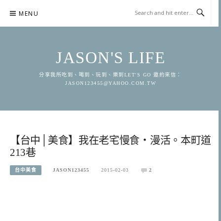
Skip
MENU
to
content
JASON'S LIFE
分享我所吃到、喝到、玩到、樂到LET'S GO 邀約來信：
JASON123455@YAHOO.COM.TW
【台中│美食】我在老宅慢食‧漫活。本町道
213巷
台中美食
JASON123455
2015-02-03
2