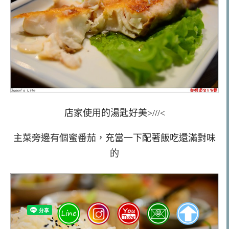
店家使用的湯匙好美>///<
主菜旁邊有個蜜番茄，充當一下配著飯吃還滿對味
的