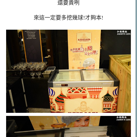
還要貴咧
來這一定要多挖幾球!才夠本!