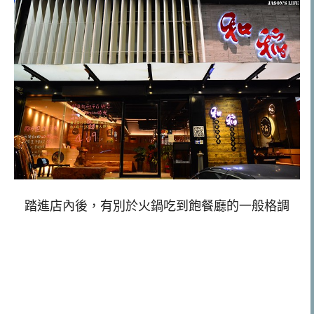
踏進店內後，有別於火鍋吃到飽餐廳的一般格調