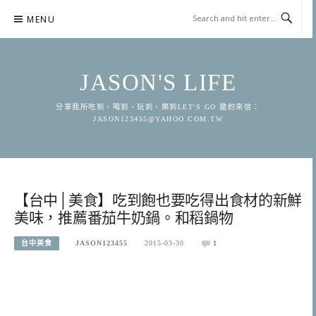
Skip
MENU
to
content
JASON'S LIFE
分享我所吃到、喝到、玩到、樂到LET'S GO 邀約來信：
JASON123455@YAHOO.COM.TW
【台中│美食】吃到飽也要吃得出食材的新鮮
美味，推薦番茄牛奶鍋。和稻鍋物
台中美食
JASON123455
2015-03-30
1