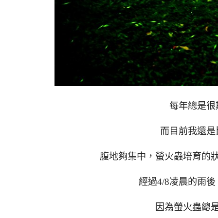
每年總是很
而目前我還是
腹地夠集中，螢火蟲培育的
經過4/8凌晨的雨
因為螢火蟲總