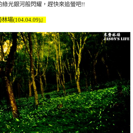
綠光銀河般閃耀，趕快來追螢吧!!
場(104.04.09)』