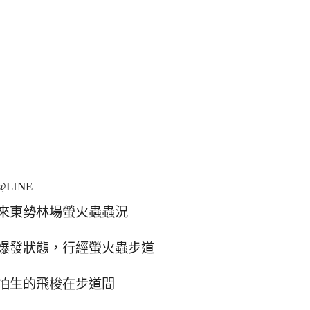
LINE
來東勢林場螢火蟲蟲況
爆發狀態，行經螢火蟲步道
怕生的飛梭在步道間