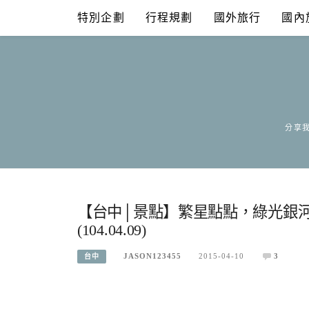
Skip
特別企劃
行程規劃
國外旅行
國內
to
content
分享我
【台中│景點】繁星點點，綠光銀
(104.04.09)
JASON123455
2015-04-10
3
台中