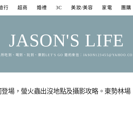
旅行
超商
婚禮
3C
美妝/美容
家電
團購
JASON'S LIFE
所吃到、喝到、玩到、樂到LET'S GO 邀約來信：
JASON123455@YAHOO.C
河登場，螢火蟲出沒地點及攝影攻略。東勢林場