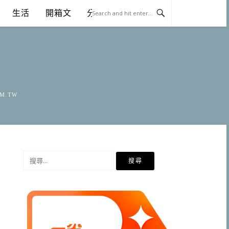
生活
開箱文
分享
OM.TW
搜
尋
關
鍵
字: