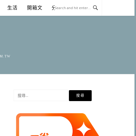
生活
開箱文
分享
OM.TW
搜
尋
關
鍵
字: