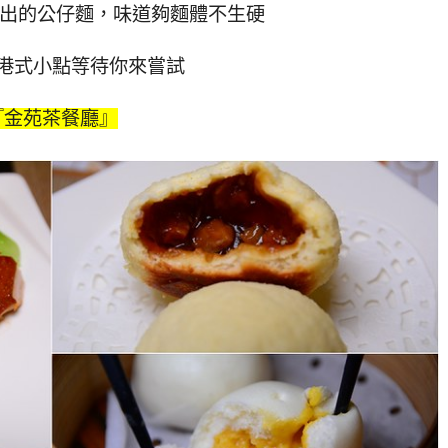
炒出的公仔麵，味道夠麵體不生硬
港式小點等待你來嘗試
『金苑茶餐廳』