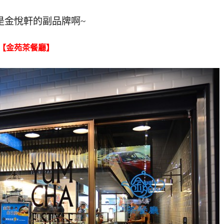
是金悅軒的副品牌啊~
【金苑茶餐廳】