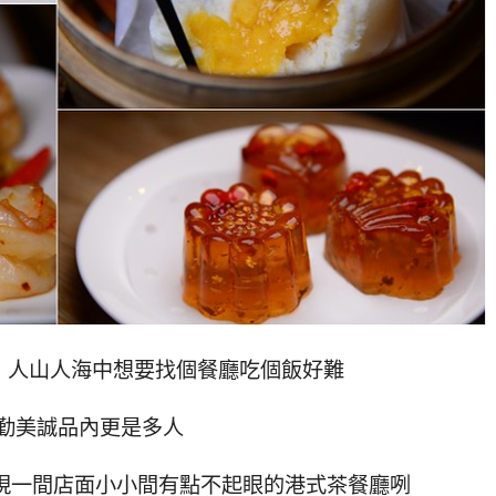
，人山人海中想要找個餐廳吃個飯好難
勤美誠品內更是多人
發現一間店面小小間有點不起眼的港式茶餐廳咧