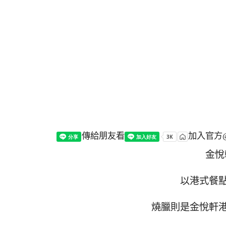
傳給朋友看
加入官方@
金悅
以港式餐
燒臘則是金悅軒