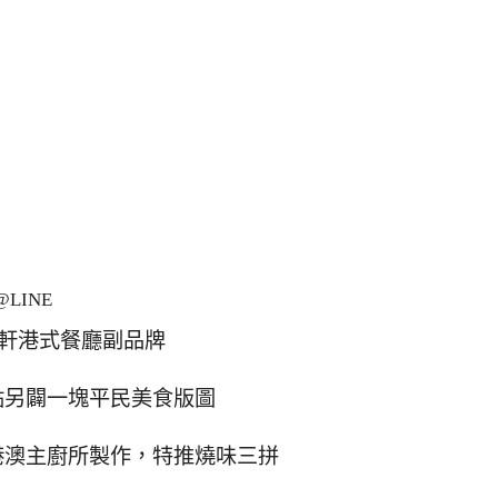
LINE
軒港式餐廳副品牌
點另闢一塊平民美食版圖
港澳主廚所製作，特推燒味三拼