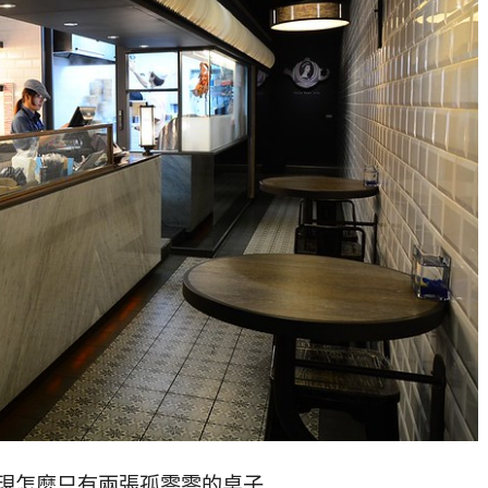
現怎麼只有兩張孤零零的桌子