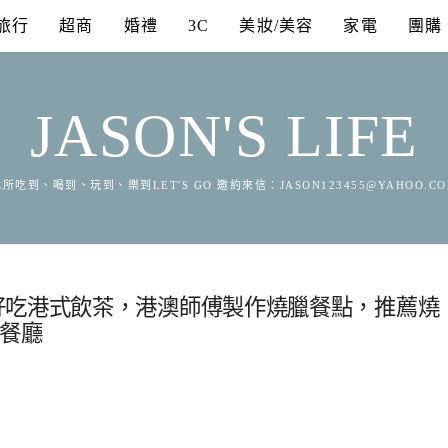
旅行
超商
婚禮
3C
美妝/美容
家電
團購
JASON'S LIFE
所吃到、喝到、玩到、樂到LET'S GO 邀約來信：
JASON123455@YAHOO.C
好吃港式飲茶，港澳師傅製作燒臘餐點，推薦燒
茶餐廳