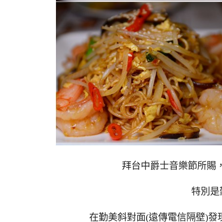
拜台中爵士音樂節所賜
特別是
在勤美斜對面(遠傳電信隔壁)