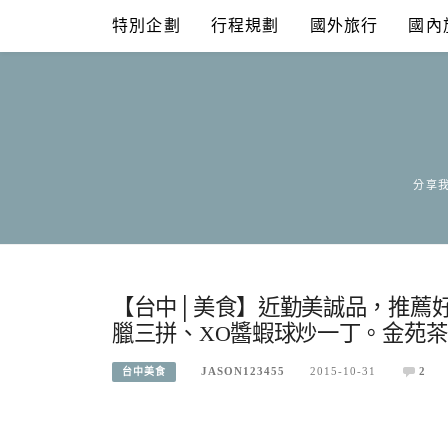
Skip
特別企劃
行程規劃
國外旅行
國內
to
content
分享我
【台中│美食】近勤美誠品，推薦
臘三拼、XO醬蝦球炒一丁。金苑
JASON123455
2015-10-31
2
台中美食