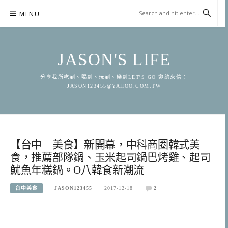
Skip
MENU
to
content
JASON'S LIFE
分享我所吃到、喝到、玩到、樂到LET'S GO 邀約來信：
JASON123455@YAHOO.COM.TW
【台中｜美食】新開幕，中科商圈韓式美
食，推薦部隊鍋、玉米起司鍋巴烤雞、起司
魷魚年糕鍋。O八韓食新潮流
台中美食
JASON123455
2017-12-18
2