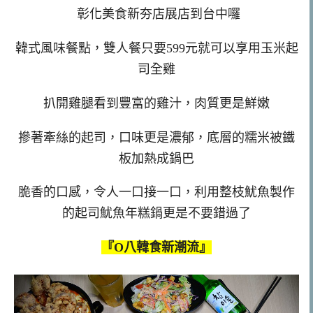
彰化美食新夯店展店到台中囉
韓式風味餐點，雙人餐只要599元就可以享用玉米起
司全雞
扒開雞腿看到豐富的雞汁，肉質更是鮮嫩
摻著牽絲的起司，口味更是濃郁，底層的糯米被鐵
板加熱成鍋巴
脆香的口感，令人一口接一口，利用整枝魷魚製作
的起司魷魚年糕鍋更是不要錯過了
『O八韓食新潮流』