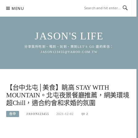
Skip
MENU
to
content
JASON'S LIFE
分享我所吃到、喝到、玩到、樂到LET'S GO 邀約來信：
JASON123455@YAHOO.COM.TW
【台中北屯│美食】眺高 STAY WITH
MOUNTAIN。北屯夜景餐廳推薦，網美環境
超Chill，適合約會和求婚的氛圍
台中
JASON123455
2021-12-02
2